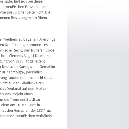
hatte, ließ sich bei dieser
der preußischen Provinzen am
on preußischer Seite nicht. Die
n neuen Besitzungen am Rhein
ne Preußens zu begehen. Allerdings
rten Konflikten gekommen - es
einische Recht, den früheren Code
ischofs Clemens August Droste zu
igung von 1815, abgehalten;
r Deutscher Kaiser, seine Gemahlin
 III. nachfolgte, persönlich
rung fanden dennoch nicht statt.
icht zu den Feierlichkeiten
t das Denkmal auf dem Kölner
bb das Projekt eines
 um die Treue der Stadt zu
eiern am 16. Mai 1865 in
net den Herrscher, der 1837 mit
rheinisch-preußischen Verhältnis