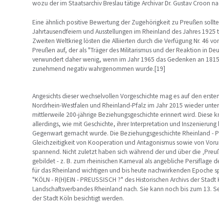
wozu der im Staatsarchiv Breslau tätige Archivar Dr. Gustav Croon n
Eine ähnlich positive Bewertung der Zugehörigkeit zu Preußen sollte
Jahrtausendfeiern und Ausstellungen im Rheinland des Jahres 1925 
Zweiten Weltkrieg lösten die Alliierten durch die Verfügung Nr. 46 v
Preußen auf, der als "Träger des Militarismus und der Reaktion in D
verwundert daher wenig, wenn im Jahr 1965 das Gedenken an 1815 
zunehmend negativ wahrgenommen wurde.[19]
Angesichts dieser wechselvollen Vorgeschichte mag es auf den erste
Nordrhein-Westfalen und Rheinland-Pfalz im Jahr 2015 wieder unter
mittlerweile 200-jährige Beziehungsgeschichte erinnert wird. Diese
allerdings, wie mit Geschichte, ihrer Interpretation und Inszenierung 
Gegenwart gemacht wurde. Die Beziehungsgeschichte Rheinland - P
Gleichzeitigkeit von Kooperation und Antagonismus sowie von Voru
spannend. Nicht zuletzt haben sich während der und über die ‚Preuß
gebildet - z. B. zum rheinischen Karneval als angebliche Persiflage d
für das Rheinland wichtigen und bis heute nachwirkenden Epoche s
"KÖLN - R(H)EIN - PREUSSISCH ?" des Historischen Archivs der Stadt 
Landschaftsverbandes Rheinland nach. Sie kann noch bis zum 13. Se
der Stadt Köln besichtigt werden.