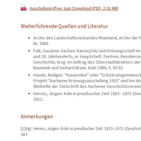
Ausstellungsflyer zum Download (PDF, 2,01 MB)
Weiterführende Quellen und Literatur
Archiv des Landschaftsverbandes Rheinland, Archiv der P
Nr. 2083.
Falk, Susanne: Aachen. Kaiserpfalz und Krönungsstadt i
und 20. Jahrhunderts, in: Hauptstadt. Zentren, Residenz
Geschichte, hrsg. im Auftrag des Oberstadtdirektors de
Baumunk und Gerhard Brunn. Köln 1989, S. 50-55.
Haude, Rüdiger: "Kaiseridee" oder "Schicksalsgemeinscha
Projekt "Aachener Krönungsausstellung 1915" und bei de
(Beihefte der Zeitschrift des Aachener Geschichtsvereins 
Herres, Jürgen: Köln in preußischer Zeit: 1815 - 1871 (Ges
2012.
Anmerkungen
[1]Vgl.: Herres, Jürgen: Köln in preußischer Zeit: 1815–1871 (Geschic
38 f.