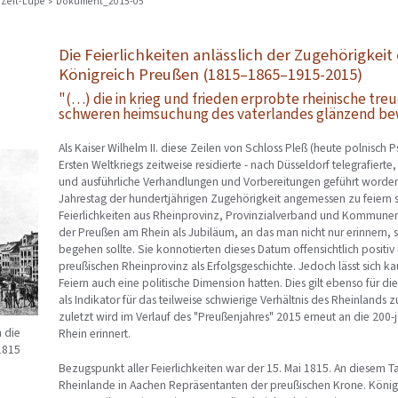
Zeit-Lupe
Dokument_2015-05
Die Feierlichkeiten anlässlich der Zugehörigkei
Königreich Preußen (1815–1865–1915-2015)
"(…) die in krieg und frieden erprobte rheinische treue
schweren heimsuchung des vaterlandes glänzend be
Als Kaiser Wilhelm II. diese Zeilen von Schloss Pleß (heute polnisch
Ersten Weltkriegs zeitweise residierte - nach Düsseldorf telegrafiert
und ausführliche Verhandlungen und Vorbereitungen geführt worden
Jahrestag der hundertjährigen Zugehörigkeit angemessen zu feiern s
Feierlichkeiten aus Rheinprovinz, Provinzialverband und Kommun
der Preußen am Rhein als Jubiläum, an das man nicht nur erinnern, 
begehen sollte. Sie konnotierten dieses Datum offensichtlich positi
preußischen Rheinprovinz als Erfolgsgeschichte. Jedoch lässt sich 
Feiern auch eine politische Dimension hatten. Dies gilt ebenso für di
als Indikator für das teilweise schwierige Verhältnis des Rheinlands
zuletzt wird im Verlauf des "Preußenjahres" 2015 erneut an die 200
 die
Rhein erinnert.
1815
Bezugspunkt aller Feierlichkeiten war der 15. Mai 1815. An diesem Ta
Rheinlande in Aachen Repräsentanten der preußischen Krone. König Fr