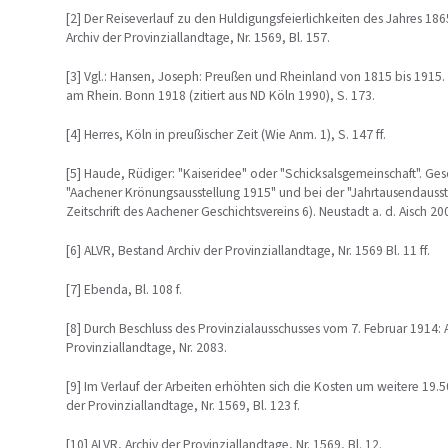
[2] Der Reiseverlauf zu den Huldigungsfeierlichkeiten des Jahres 1865
Archiv der Provinziallandtage, Nr. 1569, Bl. 157.
[3] Vgl.: Hansen, Joseph: Preußen und Rheinland von 1815 bis 1915.
am Rhein. Bonn 1918 (zitiert aus ND Köln 1990), S. 173.
[4] Herres, Köln in preußischer Zeit (Wie Anm. 1), S. 147 ff.
[5] Haude, Rüdiger: "Kaiseridee" oder "Schicksalsgemeinschaft". Ges
"Aachener Krönungsausstellung 1915" und bei der "Jahrtausendausst
Zeitschrift des Aachener Geschichtsvereins 6). Neustadt a. d. Aisch 200
[6] ALVR, Bestand Archiv der Provinziallandtage, Nr. 1569 Bl. 11 ff.
[7] Ebenda, Bl. 108 f.
[8] Durch Beschluss des Provinzialausschusses vom 7. Februar 1914: 
Provinziallandtage, Nr. 2083.
[9] Im Verlauf der Arbeiten erhöhten sich die Kosten um weitere 19.5
der Provinziallandtage, Nr. 1569, Bl. 123 f.
[10] ALVR, Archiv der Provinziallandtage, Nr. 1569, Bl. 12.