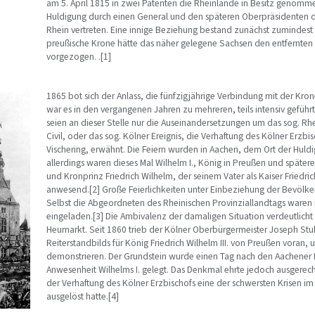
am 5. April 1815 in zwei Patenten die Rheinlande in Besitz genommen 
Huldigung durch einen General und den späteren Oberpräsidenten 
Rhein vertreten. Eine innige Beziehung bestand zunächst zumindest v
preußische Krone hätte das näher gelegene Sachsen den entfernte
vorgezogen. .[1]
1865 bot sich der Anlass, die fünfzigjährige Verbindung mit der Kro
war es in den vergangenen Jahren zu mehreren, teils intensiv gefüh
seien an dieser Stelle nur die Auseinandersetzungen um das sog. Rh
Civil, oder das sog. Kölner Ereignis, die Verhaftung des Kölner Erzb
Vischering, erwähnt. Die Feiern wurden in Aachen, dem Ort der Huld
allerdings waren dieses Mal Wilhelm I., König in Preußen und spätere
und Kronprinz Friedrich Wilhelm, der seinem Vater als Kaiser Friedrich
anwesend.[2] Große Feierlichkeiten unter Einbeziehung der Bevölke
Selbst die Abgeordneten des Rheinischen Provinziallandtags waren n
eingeladen.[3] Die Ambivalenz der damaligen Situation verdeutlich
Heumarkt. Seit 1860 trieb der Kölner Oberbürgermeister Joseph Stu
Reiterstandbilds für König Friedrich Wilhelm III. von Preußen voran,
demonstrieren. Der Grundstein wurde einen Tag nach den Aachener F
Anwesenheit Wilhelms I. gelegt. Das Denkmal ehrte jedoch ausgerech
der Verhaftung des Kölner Erzbischofs eine der schwersten Krisen im 
ausgelöst hatte.[4]