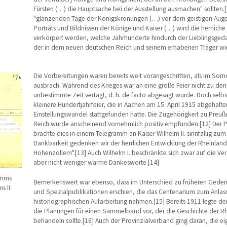
Fürsten (…) die Hauptsache bei der Ausstellung ausmachen" sollten.[1
"glänzenden Tage der Königskrönungen (…) vor dem geistigen Auge
Porträts und Bildnissen der Könige und Kaiser (…) wird die herrliche 
verkörpert werden, welche Jahrhunderte hindurch der Lieblingsged
der in dem neuen deutschen Reich und seinem erhabenen Träger wi
Die Vorbereitungen waren bereits weit vorangeschritten, als im Som
ausbrach. Während des Krieges war an eine große Feier nicht zu den
unbestimmte Zeit vertagt, d. h. de facto abgesagt wurde. Doch selbst
kleinere Hundertjahrfeier, die in Aachen am 15. April 1915 abgehalte
Einstellungswandel stattgefunden hatte. Die Zugehörigkeit zu Preu
Reich wurde anscheinend vornehmlich positiv empfunden.[12] Der P
brachte dies in einem Telegramm an Kaiser Wilhelm II. sinnfällig zum
Dankbarkeit gedenken wir der herrlichen Entwicklung der Rheinlan
Hohenzollern".[13] Auch Wilhelm I. beschränkte sich zwar auf die 
aber nicht weniger warme Dankesworte.[14]
amms
Bemerkenswert war ebenso, dass im Unterschied zu früheren Geden
s II.
und Spezialpublikationen erschien, die das Centenarium zum Anlass 
historiographischen Aufarbeitung nahmen.[15] Bereits 1911 legte de
die Planungen für einen Sammelband vor, der die Geschichte der R
behandeln sollte.[16] Auch der Provinzialverband ging daran, die e