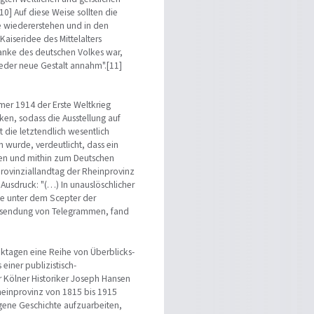
0] Auf diese Weise sollten die
 wiedererstehen und in den
Kaiseridee des Mittelalters
anke des deutschen Volkes war,
eder neue Gestalt annahm".[11]
mer 1914 der Erste Weltkrieg
ken, sodass die Ausstellung auf
 die letztendlich wesentlich
n wurde, verdeutlicht, dass ein
ßen und mithin zum Deutschen
rovinziallandtag der Rheinprovinz
 Ausdruck: "(…) In unauslöschlicher
de unter dem Scepter der
Versendung von Telegrammen, fand
ktagen eine Reihe von Überblicks-
einer publizistisch-
r Kölner Historiker Joseph Hansen
heinprovinz von 1815 bis 1915
igene Geschichte aufzuarbeiten,