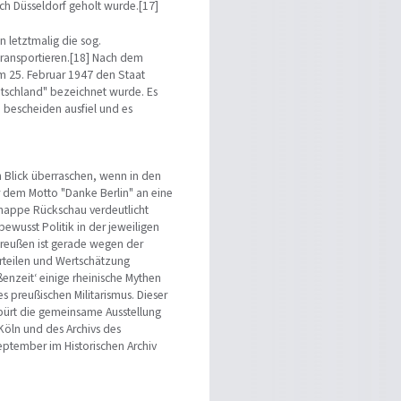
ach Düsseldorf geholt wurde.[17]
n letztmalig die sog.
transportieren.[18] Nach dem
om 25. Februar 1947 den Staat
eutschland" bezeichnet wurde. Es
bescheiden ausfiel und es
n Blick überraschen, wenn in den
 dem Motto "Danke Berlin" an eine
 knappe Rückschau verdeutlicht
bewusst Politik in der jeweiligen
reußen ist gerade wegen der
rteilen und Wertschätzung
enzeit‘ einige rheinische Mythen
es preußischen Militarismus. Dieser
pürt die gemeinsame Ausstellung
Köln und des Archivs des
ptember im Historischen Archiv