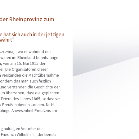
t der Rheinprovinz zum
 hat sich auch in der jetzigen
währt"
 Pszczyna) - wo er während des
e, waren im Rheinland bereits lange
, wie am 15. Mai 1915 der
ei. Die Organisatoren dieser
en verstanden die Machtübernahme
sondern das man auch festlich
v und verstanden die Geschichte der
kaum übersehen, dass die geplanten
e Feiern des Jahres 1865, sodass sie
 zu Preußen dienen können. Nicht
-jährige Anwesenheit Preußens am
g huldigten Vertreter der
iedrich Wilhelm III., der bereits