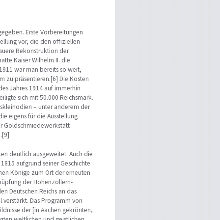
 gegeben. Erste Vorbereitungen
llung vor, die den offiziellen
nauere Rekonstruktion der
tte Kaiser Wilhelm II. die
1911 war man bereits so weit,
 zu präsentieren.[6] Die Kosten
 des Jahres 1914 auf immerhin
iligte sich mit 50.000 Reichsmark.
hskleinodien – unter anderem der
ie eigens für die Ausstellung
rfer Goldschmiedewerkstatt
.[9]
en deutlich ausgeweitet. Auch die
 1815 aufgrund seiner Geschichte
schen Könige zum Ort der erneuten
nüpfung der Hohenzollern-
nden Deutschen Reichs an das
al verstärkt. Das Programm von
ildnisse der [in Aachen gekrönten,
gten weltlichen und geistlichen