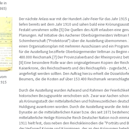
e in
865)
Der nächste Anlass war mit der Hundert-Jahr-Feier für das Jahr 1915
liefen bereits seit dem Jahr 1910 und sahen bald eine Krönungsausste
Festakt umrahmen sollte.[5] Die Quellen des ALVR erlauben eine ge
Planungen. Auf Initiative des Aachener Oberbürgermeisters Veltman ha
Schirmherrschaft ("Protektorat") über die Ausstellung übernommen. 
einen Organisationsplan mit mehreren Ausschüssen und ein Programm
für die Ausstellung bezifferte Oberbürgermeister Veltman zu Beginn
480.000 Reichsmark.[7] Der Provinzialverband der Rheinprovinz bete
[8] Eine besondere Rolle war den originalgetreuen Kopien der Reic
Kaiserkrone, des Reichsschwerts und des Reichsapfels - zugedacht, d
angefertigt werden sollten. Den Auftrag hierzu erhielt die Düsseldo
 vom
Beumers, die die Kosten auf über 153.400 Reichsmark veranschlagte
1915
Durch die Ausstellung wurden Aufwand und Rahmen der Feierlichkeit
historischen Bezugspunkte verschoben sich. Zwar war Aachen schon
als Krönungsstadt der mittelalterlichen und frühneuzeitlichen deut
Huldigung auserkoren worden. Durch die Ausstellung wurde die Ank
Dynastie an die mittelalterlichen Kaiser bzw. des seit 1871 bestehe
mittelalterliche Heilige Römische Reich Deutscher Nation noch einm
1911 hielt fest, dass neben den Reichskleinodien die "Porträts und B
der Verfasser] Könige und Königinnen, der an den Krönungen beteili