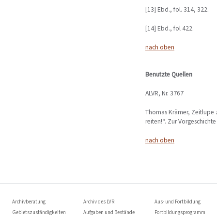
[13] Ebd., fol. 314, 322.
[14] Ebd., fol 422.
nach oben
Benutzte Quellen
ALVR, Nr. 3767
Thomas Krämer, Zeitlupe z
reiten!“. Zur Vorgeschich
nach oben
Archivberatung
Archiv des LVR
Aus- und Fortbildung
Gebietszuständigkeiten
Aufgaben und Bestände
Fortbildungsprogramm