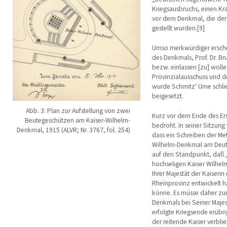
Kriegsausbruchs, einen Kr
vor dem Denkmal, die der
gestellt wurden.[9]
Umso merkwürdiger erschei
des Denkmals, Prof. Dr. B
bezw. einlassen [zu] wolle
Provinzialausschuss und d
wurde Schmitz' Urne schli
beigesetzt.
Abb. 3: Plan zur Aufstellung von zwei
Kurz vor dem Ende des Ers
Beutegeschützen am Kaiser-Wilhelm-
bedroht. In seiner Sitzun
Denkmal, 1915 (ALVR; Nr. 3767, fol. 254)
dass ein Schreiben der Me
Wilhelm-Denkmal am Deutsc
auf den Standpunkt, daß 
hochseligen Kaiser Wilhel
Ihrer Majestät der Kaiseri
Rheinprovinz entwickelt h
könne. Es müsse daher zu
Denkmals bei Seiner Maje
erfolgte Kriegsende erübr
der reitende Kaiser verbli