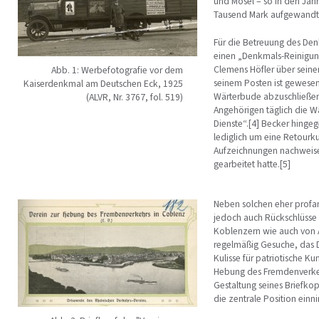
und Mosel – so in den Jah
Tausend Mark aufgewandt
Für die Betreuung des De
einen „Denkmals-Reinigung
Clemens Höfler über seinen
Abb. 1: Werbefotografie vor dem
seinem Posten ist gewesen
Kaiserdenkmal am Deutschen Eck, 1925
Wärterbude abzuschließen.
(ALVR, Nr. 3767, fol. 519)
Angehörigen täglich die Wä
Dienste“.[4] Becker hingeg
lediglich um eine Retourk
Aufzeichnungen nachweisen
gearbeitet hatte.[5]
Neben solchen eher profan
jedoch auch Rückschlüsse
Koblenzern wie auch von 
regelmäßig Gesuche, das D
Kulisse für patriotische K
Hebung des Fremdenverkehr
Gestaltung seines Briefko
die zentrale Position einn