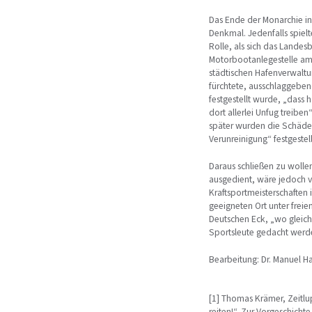
Das Ende der Monarchie in 
Denkmal. Jedenfalls spiel
Rolle, als sich das Lande
Motorbootanlegestelle am
städtischen Hafenverwaltu
fürchtete, ausschlaggebe
festgestellt wurde, „dass
dort allerlei Unfug treibe
später wurden die Schäd
Verunreinigung“ festgestel
Daraus schließen zu woll
ausgedient, wäre jedoch v
Kraftsportmeisterschaften 
geeigneten Ort unter frei
Deutschen Eck, „wo gleich
Sportsleute gedacht werde
Bearbeitung: Dr. Manuel 
[1] Thomas Krämer, Zeitlup
reiten!“. Zur Vorgeschich