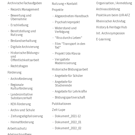
Archivische Fachaufgaben
Organisation / Anmeldung
Nutzung + Kontakt
Archivausbildung
Records Management
Projekte
Praktikum beim LVR-AFZ
Bewertung und
Abgeordneten-Handbuch
Übernahme
Rheinischer Archivtag
Psychiatrieprojekt
Erschließung
History & Heritage Hub
Widerstand und
Bereitstellung und
Verfolgung
Int. Archivsymposion
Nutzung
"Riss durchs Leben"
E-Learning
Bestandserhaltung
Film "Transport in den
Digitale Archivierung
Tod"
Historische Bildungs-
Projekt Udo Klausa
und
Verspätete
Öffentlichkeitsarbeit
Modernisierung
Rechtsfragen
Historische Bildungsarbeit
Förderung
Angebote für Schüler
Archivförderung
Angebote für
Regionale
Studierende
Kulturförderung
Angebote für Lehrkräfte
Landesinitiative
Bildungspartnerschaft
Substanzerhalt
Publikationen
KEK-Förderung
Zeit-Lupe
Archiv und Schule
Zeitungsdigitalisierung
Dokument_2021-12
Heimatförderung
Dokument_2022_01
Dokument_2022_02
Arbeitsschutz
Adelsarchivpflege