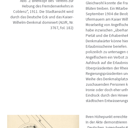
Abb. 2: Briefkopf des "Vereins zur
Gleichwohl konnte die Fr
Hebung des Fremdenverkehrs in
Blüten treiben. Ein Mita
Coblenz", 1911. Die Stadtansicht wird
September 1904 die Beoba
durch das Deutsche Eck und das Kaiser-
Ufermauern am Kaiser Wil
Wilhelm-Denkmal dominiert (ALVR, Nr.
Moselseitig von Angelfisch
3767, fol. 182)
habe inzwischen „überha
Pietät und die Erhabenhei
Denkmalwärter könne hierg
Erlaubnisscheine beriefe
polizeilich zu untersage
Angelfischern ein Verbot
Aufdruck auf die Erlaubnis
Oberpräsidenten der Rhei
Regierungspräsidenten und
Weihe des Denkmalsplatzes
zuschauenden Personen kein
Ironie oder doch eher unfr
Eindruck durch den Hinwe
städtischen Entwässerungsk
Ihren Höhepunkt erreichte
In der Akte demonstriere
„Deutschen Jugendwehr-K