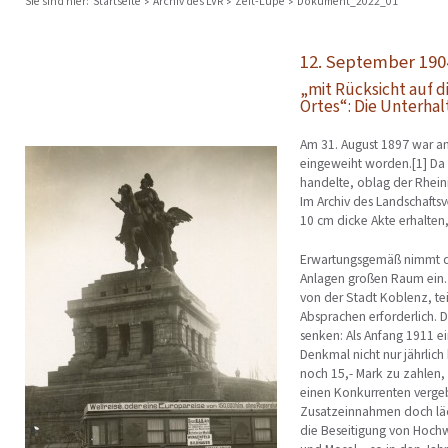
Sie sind hier:
Startseite
Archiv des LVR
Zeit-Lupe
Dokument_2022_01
12. September 190
„mit Rücksicht auf 
Ortes“: Die Unterha
Am 31. August 1897 war am
eingeweiht worden.[1] Da
handelte, oblag der Rhein
Im Archiv des Landschaftsv
10 cm dicke Akte erhalte
Erwartungsgemäß nimmt d
Anlagen großen Raum ein. 
von der Stadt Koblenz, te
Absprachen erforderlich. 
senken: Als Anfang 1911 e
Denkmal nicht nur jährlic
noch 15,- Mark zu zahlen,
einen Konkurrenten vergebe
Zusatzeinnahmen doch läch
die Beseitigung von Hoch