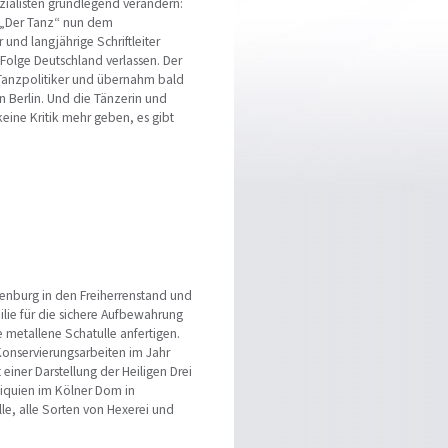
zialisten grundlegend verändern:
h „Der Tanz“ nun dem
und langjährige Schriftleiter
Folge Deutschland verlassen. Der
 Tanzpolitiker und übernahm bald
n Berlin. Und die Tänzerin und
eine Kritik mehr geben, es gibt
penburg in den Freiherrenstand und
milie für die sichere Aufbewahrung
e metallene Schatulle anfertigen.
Konservierungsarbeiten im Jahr
 einer Darstellung der Heiligen Drei
liquien im Kölner Dom in
le, alle Sorten von Hexerei und