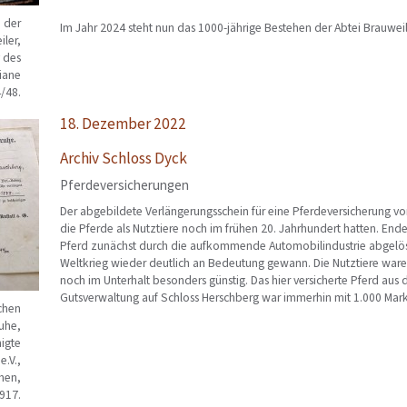
h der
Im Jahr 2024 steht nun das 1000-jährige Bestehen der Abtei Brauweil
iler,
v des
iane
4/48.
18. Dezember 2022
Archiv Schloss Dyck
Pferdeversicherungen
Der abgebildete Verlängerungsschein für eine Pferdeversicherung v
die Pferde als Nutztiere noch im frühen 20. Jahrhundert hatten. End
Pferd zunächst durch die aufkommende Automobilindustrie abgelöst
Weltkrieg wieder deutlich an Bedeutung gewann. Die Nutztiere war
noch im Unterhalt besonders günstig. Das hier versicherte Pferd aus 
Gutsverwaltung auf Schloss Herschberg war immerhin mit 1.000 Mark 
chen
ruhe,
nigte
e.V.,
hen,
917.