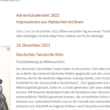
ntskalender 2022
Adventskalender 2022
Impressionen aus rheinischen Archiven
Vom 1. bis 24. Dezember 2022 öffnen wir jeden Tag ein neues "Türch
Allen beteiligten Archivkolleg*innen danken wir für ihre Beiträge.
24. Dezember 2022
Deutsches Tanzarchiv Köln
Feststimmung an Weihnachten
Die deutschen Tanzkritiker*innen hatten im Dezember 1930 allen Gru
sie in Berlin den Verband deutscher Kritiker gegründet und den Journ
Böhme, der für die Deutsche Allgemeine Zeitung schrieb, zum Vorsit
Fachblatt für die Tänzerschaft in Deutschland“, 1927 gegründet und 
Mitteilungsblatt genutzt, hatte im zu Ende gehenden Jahr seine Aufl
können. Mit Marianne Winkelstern hatte die Redaktion eine Tänzerin 
weihnachtliche Titelbild gewinnen können, die im Deutschen Reich 
bekannt war. Optimistisch blickte man in die Zukunft und schmiedet
Verband und Zeitschrift ein eigenes Kritiken- und Fotoarchiv einrichte