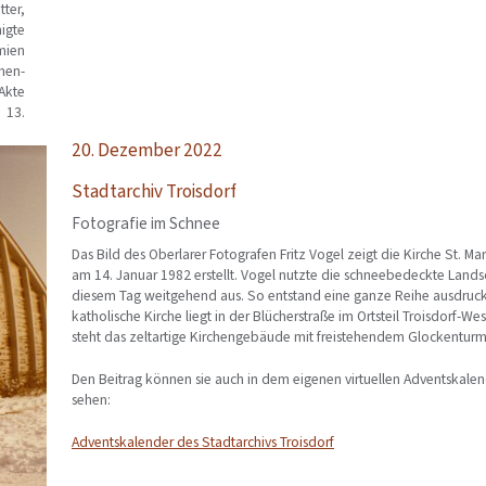
tter,
nigte
amien
chen-
 Akte
13.
20. Dezember 2022
Stadtarchiv Troisdorf
Fotografie im Schnee
Das Bild des Oberlarer Fotografen Fritz Vogel zeigt die Kirche St. M
am 14. Januar 1982 erstellt. Vogel nutzte die schneebedeckte Land
diesem Tag weitgehend aus. So entstand eine ganze Reihe ausdruck
katholische Kirche liegt in der Blücherstraße im Ortsteil Troisdorf-W
steht das zeltartige Kirchengebäude mit freistehendem Glockentur
Den Beitrag können sie auch in dem eigenen virtuellen Adventskalen
sehen:
Adventskalender des Stadtarchivs Troisdorf