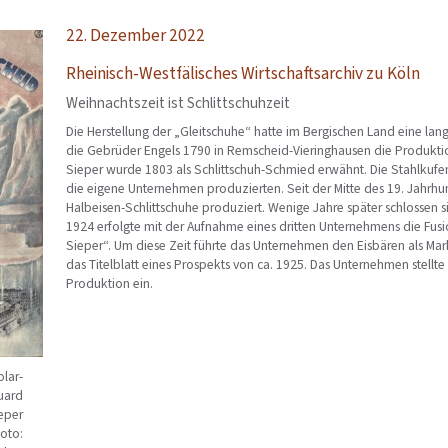
22. Dezember 2022
Rheinisch-Westfälisches Wirtschaftsarchiv zu Köln
Weihnachtszeit ist Schlittschuhzeit
Die Herstellung der „Gleitschuhe“ hatte im Bergischen Land eine lan
die Gebrüder Engels 1790 in Remscheid-Vieringhausen die Produktio
Sieper wurde 1803 als Schlittschuh-Schmied erwähnt. Die Stahlkufe
die eigene Unternehmen produzierten. Seit der Mitte des 19. Jahr
Halbeisen-Schlittschuhe produziert. Wenige Jahre später schlossen
1924 erfolgte mit der Aufnahme eines dritten Unternehmens die Fus
Sieper“. Um diese Zeit führte das Unternehmen den Eisbären als Mark
das Titelblatt eines Prospekts von ca. 1925. Das Unternehmen stellt
Produktion ein.
olar-
uard
ieper
oto: