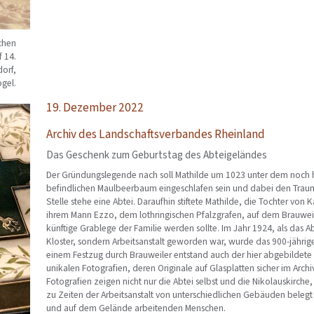
chen
f 14.
dorf,
gel.
19. Dezember 2022
Archiv des Landschaftsverbandes Rheinland
Das Geschenk zum Geburtstag des Abteigeländes
Der Gründungslegende nach soll Mathilde um 1023 unter dem noch h
befindlichen Maulbeerbaum eingeschlafen sein und dabei den Trau
Stelle stehe eine Abtei. Daraufhin stiftete Mathilde, die Tochter von 
ihrem Mann Ezzo, dem lothringischen Pfalzgrafen, auf dem Brauweile
künftige Grablege der Familie werden sollte. Im Jahr 1924, als das A
Kloster, sondern Arbeitsanstalt geworden war, wurde das 900-jährig
einem Festzug durch Brauweiler entstand auch der hier abgebildete
unikalen Fotografien, deren Originale auf Glasplatten sicher im Arch
Fotografien zeigen nicht nur die Abtei selbst und die Nikolauskirch
zu Zeiten der Arbeitsanstalt von unterschiedlichen Gebäuden beleg
und auf dem Gelände arbeitenden Menschen.