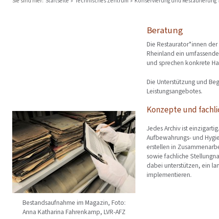
Sie sind hier:
Startseite
Technisches Zentrum
Konservierung und Restaurierung
Beratung
Die Restaurator*innen der 
Rheinland ein umfassendes
und sprechen konkrete H
Die Unterstützung und Begl
Leistungsangebotes.
Konzepte und fachl
Jedes Archiv ist einzigarti
Aufbewahrungs- und Hygien
erstellen in Zusammenarbe
sowie fachliche Stellungn
dabei unterstützen, ein la
implementieren.
Bestandsaufnahme im Magazin, Foto:
Anna Katharina Fahrenkamp, LVR-AFZ