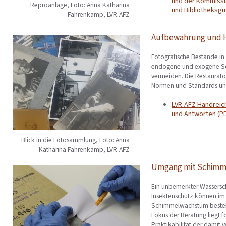
und der Kommissi
Reproanlage, Foto: Anna Katharina
und Bibliotheksgu
Fahrenkamp, LVR-AFZ
Aufbewahrung und H
Fotografische Bestände i
endogene und exogene Sc
vermeiden. Die Restaurato
Normen und Standards un
LVR-AFZ Handreich
und Antworten (PD
Blick in die Fotosammlung, Foto: Anna
Katharina Fahrenkamp, LVR-AFZ
Umgang mit Schimme
Ein unbemerkter Wassersch
Insektenschutz können im
Schimmelwachstum besteht
Fokus der Beratung liegt 
Praktikabilität der dami