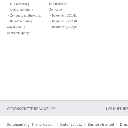
Publikationen
KEK-Förderung
Zeit-Lupe
Archiv und Schule
Zeitungsdigitalisierung
Dokument_2021-12
Heimatförderung
Dokument_2022_01
Dokument_2022_02
Arbeitsschutz
Adelsarchivpflege
GEDENKSTÄTTE BRAUWEILER
LVR-KULTUR
Seitenanfang
Impressum
Datenschutz
Barrierefreiheit
Dru