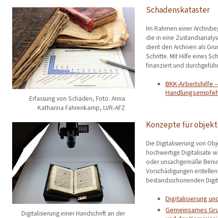
Schadenskataster
Im Rahmen einer Archivbe
die in eine Zustandsanalys
dient den Archiven als Gru
Schritte. Mit Hilfe eines
finanziert und durchgefüh
BKK-Arbeitshilfe
Handlungsempfeh
Erfassung von Schäden, Foto: Anna
Katharina Fahrenkamp, LVR-AFZ
Konzepte für objekt
Die Digitalisierung von Ob
hochwertige Digitalisate 
oder unsachgemäße Benutz
Vorschädigungen erstellen
bestandsschonenden Digita
Digitalisierung u
Gemeinsames Grun
Digitalisierung einer Handschrift an der