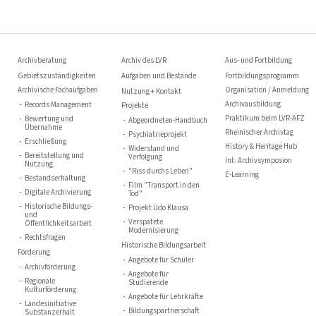
Archivberatung
Archiv des LVR
Aus- und Fortbildung
Gebietszuständigkeiten
Aufgaben und Bestände
Fortbildungsprogramm
Archivische Fachaufgaben
Organisation / Anmeldung
Nutzung + Kontakt
Archivausbildung
Records Management
Projekte
Praktikum beim LVR-AFZ
Bewertung und
Abgeordneten-Handbuch
Übernahme
Rheinischer Archivtag
Psychiatrieprojekt
Erschließung
History & Heritage Hub
Widerstand und
Bereitstellung und
Verfolgung
Int. Archivsymposion
Nutzung
"Riss durchs Leben"
E-Learning
Bestandserhaltung
Film "Transport in den
Digitale Archivierung
Tod"
Historische Bildungs-
Projekt Udo Klausa
und
Verspätete
Öffentlichkeitsarbeit
Modernisierung
Rechtsfragen
Historische Bildungsarbeit
Förderung
Angebote für Schüler
Archivförderung
Angebote für
Regionale
Studierende
Kulturförderung
Angebote für Lehrkräfte
Landesinitiative
Bildungspartnerschaft
Substanzerhalt