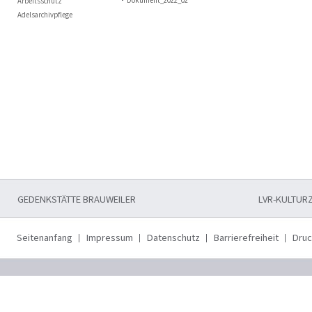
Dokument_2022_02
Arbeitsschutz
Adelsarchivpflege
GEDENKSTÄTTE BRAUWEILER
LVR-KULTUR
Seitenanfang
Impressum
Datenschutz
Barrierefreiheit
Dru