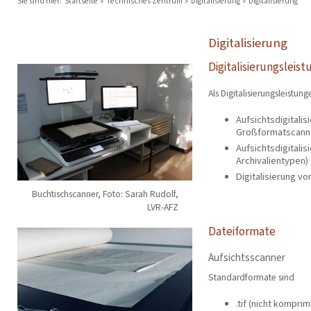
Sie sind hier:
Startseite
Technisches Zentrum
Digitalisierung
Digitalisierung
Digitalisierung
Digitalisierungsleis
Als Digitalisierungsleistu
Aufsichtsdigitalis
Großformatscanner
Aufsichtsdigitali
Archivalientypen)
Digitalisierung vo
Buchtischscanner, Foto: Sarah Rudolf,
LVR-AFZ
Dateiformate
Aufsichtsscanner
Standardformate sind
.tif (nicht kompri