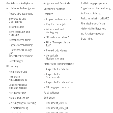
Gebietszuständigkeiten
Aufgaben und Bestände
Fortbildungsprogramm
Archivische Fachaufgaben
Organisation / Anmeldung
Nutzung + Kontakt
Archivausbildung
Records Management
Projekte
Praktikum beim LVR-AFZ
Bewertung und
Abgeordneten-Handbuch
Übernahme
Rheinischer Archivtag
Psychiatrieprojekt
Erschließung
History & Heritage Hub
Widerstand und
Bereitstellung und
Verfolgung
Int. Archivsymposion
Nutzung
"Riss durchs Leben"
E-Learning
Bestandserhaltung
Film "Transport in den
Digitale Archivierung
Tod"
Historische Bildungs-
Projekt Udo Klausa
und
Verspätete
Öffentlichkeitsarbeit
Modernisierung
Rechtsfragen
Historische Bildungsarbeit
Förderung
Angebote für Schüler
Archivförderung
Angebote für
Regionale
Studierende
Kulturförderung
Angebote für Lehrkräfte
Landesinitiative
Bildungspartnerschaft
Substanzerhalt
Publikationen
KEK-Förderung
Zeit-Lupe
Archiv und Schule
Zeitungsdigitalisierung
Dokument_2021-12
Heimatförderung
Dokument_2022_01