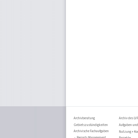
Archivberatung
Archiv des LV
Gebietszuständigkeiten
Aufgaben und
Archivische Fachaufgaben
Nutzung + Ko
Records Management
Projekte