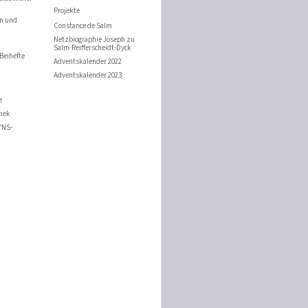
Projekte
n und
Constance de Salm
n
Netzbiographie Joseph zu
Salm-Reifferscheidt-Dyck
Beihefte
Adventskalender 2022
Adventskalender 2023
e
thek
"NS-