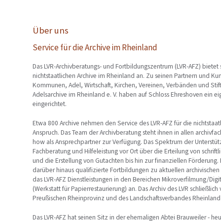
Über uns
Service für die Archive im Rheinland
Das LVR-Archivberatungs- und Fortbildungszentrum (LVR-AFZ) bietet s
nichtstaatlichen Archive im Rheinland an. Zu seinen Partnern und Ku
Kommunen, Adel, Wirtschaft, Kirchen, Vereinen, Verbänden und Stift
Adelsarchive im Rheinland e. V. haben auf Schloss Ehreshoven ein ei
eingerichtet.
Etwa 800 Archive nehmen den Service des LVR-AFZ für die nichtstaatl
Anspruch. Das Team der Archivberatung steht ihnen in allen archivf
how als Ansprechpartner zur Verfügung. Das Spektrum der Unterstütz
Fachberatung und Hilfeleistung vor Ort über die Erteilung von schrift
und die Erstellung von Gutachten bis hin zur finanziellen Förderung.
darüber hinaus qualifizierte Fortbildungen zu aktuellen archivische
das LVR-AFZ Dienstleistungen in den Bereichen Mikroverfilmung/Digi
(Werkstatt für Papierrestaurierung) an. Das Archiv des LVR schließlich
Preußischen Rheinprovinz und des Landschaftsverbandes Rheinland 
Das LVR-AFZ hat seinen Sitz in der ehemaligen Abtei Brauweiler - he