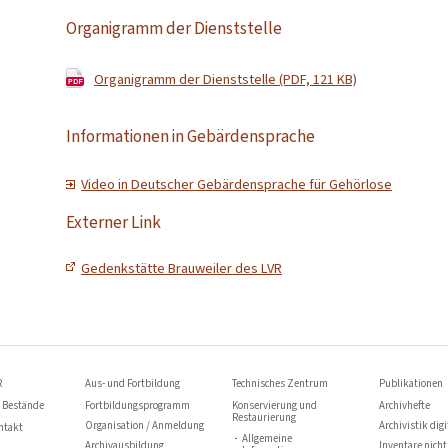
Organigramm der Dienststelle
Organigramm der Dienststelle (PDF, 121 KB)
Informationen in Gebärdensprache
Video in Deutscher Gebärdensprache für Gehörlose
Externer Link
Gedenkstätte Brauweiler des LVR
R
Aus- und Fortbildung
Technisches Zentrum
Publikationen
 Bestände
Fortbildungsprogramm
Konservierung und
Archivhefte
Restaurierung
Organisation / Anmeldung
Archivistik digi
ntakt
Allgemeine
Archivausbildung
Inventare nicht