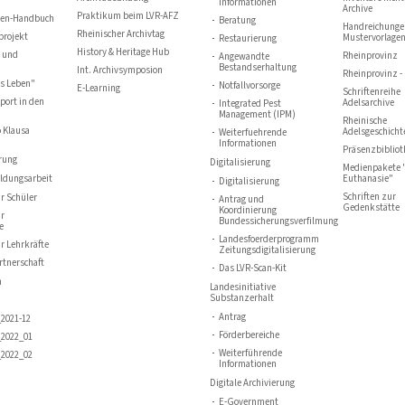
Informationen
Archive
Praktikum beim LVR-AFZ
ten-Handbuch
Beratung
Handreichunge
Rheinischer Archivtag
projekt
Mustervorlage
Restaurierung
History & Heritage Hub
 und
Rheinprovinz
Angewandte
Bestandserhaltung
Int. Archivsymposion
Rheinprovinz - 
hs Leben"
Notfallvorsorge
E-Learning
Schriftenreihe
port in den
Adelsarchive
Integrated Pest
Management (IPM)
Rheinische
 Klausa
Adelsgeschicht
Weiterfuehrende
Informationen
Präsenzbiblio
rung
Digitalisierung
Medienpakete 
ildungsarbeit
Euthanasie"
Digitalisierung
Schriften zur
r Schüler
Antrag und
Gedenkstätte
Koordinierung
ür
Bundessicherungsverfilmung
e
Landesfoerderprogramm
r Lehrkräfte
Zeitungsdigitalisierung
rtnerschaft
Das LVR-Scan-Kit
n
Landesinitiative
Substanzerhalt
Antrag
2021-12
Förderbereiche
2022_01
Weiterführende
2022_02
Informationen
Digitale Archivierung
E-Government