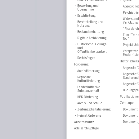
Bewertung und
Abgeordne
Übernahme
Psychiatrie
Erschließung
Widerstand
Bereitstellung und
Verfolgung
Nutzung
"Riss durc
Bestandserhaltung
Film "Trans
Digitale Archivierung
Tod"
Historische Bildungs-
Projekt Udo
und
Verspätete
Öffentlichkeitsarbeit
Modernisie
Rechtsfragen
Historische B
Förderung
Angebote fü
Archivförderung
Angebote f
Regionale
Studierend
Kulturförderung
Angebote fü
Landesinitiative
Bildungspa
Substanzerhalt
Publikatione
KEK-Förderung
Zeit-Lupe
Archiv und Schule
Zeitungsdigitalisierung
Dokument_
Heimatförderung
Dokument_
Dokument_
Arbeitsschutz
Adelsarchivpflege