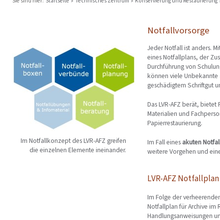
Sie sind hier:
Startseite
Technisches Zentrum
Konservierung und Restaurierung
Notfallvorsorge
Jeder Notfall ist anders. 
eines Notfallplans, der Z
Durchführung von Schulun
können viele Unbekannte 
geschädigtem Schriftgut un
Das LVR-AFZ berät, bietet
Materialien und Fachperson
Papierrestaurierung.
Im Notfallkonzept des LVR-AFZ greifen
Im Fall eines
akuten Notfal
die einzelnen Elemente ineinander.
weitere Vorgehen und ein
LVR-AFZ Notfallplan
Im Folge der verheerende
Notfallplan für Archive im
Handlungsanweisungen und 