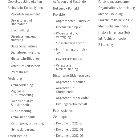
Gebietszuständigkeiten
Aufgaben und Bestände
Fortbildungsprogramm
Archivische Fachaufgaben
Organisation / Anmeldung
Nutzung + Kontakt
Archivausbildung
Records Management
Projekte
Praktikum beim LVR-AFZ
Bewertung und
Abgeordneten-Handbuch
Übernahme
Rheinischer Archivtag
Psychiatrieprojekt
Erschließung
History & Heritage Hub
Widerstand und
Bereitstellung und
Verfolgung
Int. Archivsymposion
Nutzung
"Riss durchs Leben"
E-Learning
Bestandserhaltung
Film "Transport in den
Digitale Archivierung
Tod"
Historische Bildungs-
Projekt Udo Klausa
und
Verspätete
Öffentlichkeitsarbeit
Modernisierung
Rechtsfragen
Historische Bildungsarbeit
Förderung
Angebote für Schüler
Archivförderung
Angebote für
Regionale
Studierende
Kulturförderung
Angebote für Lehrkräfte
Landesinitiative
Bildungspartnerschaft
Substanzerhalt
Publikationen
KEK-Förderung
Zeit-Lupe
Archiv und Schule
Zeitungsdigitalisierung
Dokument_2021-12
Heimatförderung
Dokument_2022_01
Dokument_2022_02
Arbeitsschutz