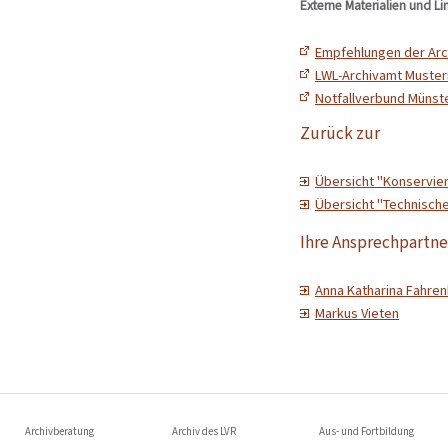
Externe Materialien und Li
Empfehlungen der Arch
LWL-Archivamt Mustern
Notfallverbund Münste
Zurück zur
Übersicht "Konservie
Übersicht "Technisch
Ihre Ansprechpartne
Anna Katharina Fahre
Markus Vieten
Archivberatung
Archiv des LVR
Aus- und Fortbildung