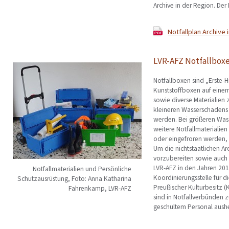
Archive in der Region. Der
Notfallplan Archive 
LVR-AFZ Notfallbox
Notfallboxen sind „Erste-Hi
Kunststoffboxen auf einem
sowie diverse Materialien
kleineren Wasserschadens 
werden. Bei größeren Wass
weitere Notfallmaterialien
oder eingefroren werden, 
Um die nichtstaatlichen Ar
vorzubereiten sowie auch d
LVR-AFZ in den Jahren 2011
Notfallmaterialien und Persönliche
Koordinierungsstelle für di
Schutzausrüstung, Foto: Anna Katharina
Preußischer Kulturbesitz 
Fahrenkamp, LVR-AFZ
sind in Notfallverbünden 
geschultem Personal aushe