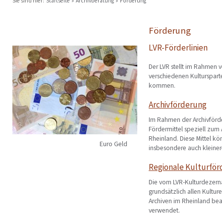
Sie sind hier:
Startseite
Archivberatung
Förderung
Förderung
LVR-Förderlinien
Der LVR stellt im Rahmen v
verschiedenen Kultursparte
kommen.
Archivförderung
Im Rahmen der Archivförde
Fördermittel speziell zum 
Rheinland. Diese Mittel k
Euro Geld
insbesondere auch kleiner
Regionale Kulturfö
Die vom LVR-Kulturdezerna
grundsätzlich allen Kultu
Archiven im Rheinland bea
verwendet.