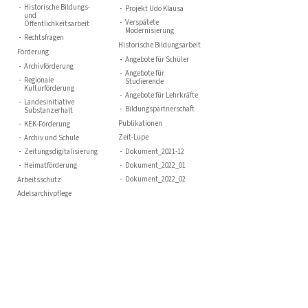
Historische Bildungs-
Projekt Udo Klausa
und
Verspätete
Öffentlichkeitsarbeit
Modernisierung
Rechtsfragen
Historische Bildungsarbeit
Förderung
Angebote für Schüler
Archivförderung
Angebote für
Regionale
Studierende
Kulturförderung
Angebote für Lehrkräfte
Landesinitiative
Bildungspartnerschaft
Substanzerhalt
Publikationen
KEK-Förderung
Zeit-Lupe
Archiv und Schule
Zeitungsdigitalisierung
Dokument_2021-12
Heimatförderung
Dokument_2022_01
Dokument_2022_02
Arbeitsschutz
Adelsarchivpflege