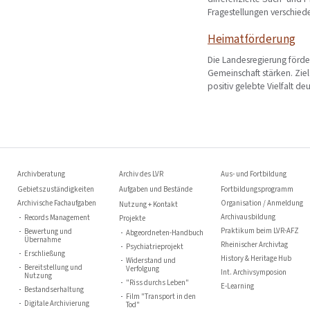
Fragestellungen verschied
Heimatförderung
Die Landesregierung förder
Gemeinschaft stärken. Ziel
positiv gelebte Vielfalt de
Archivberatung
Archiv des LVR
Aus- und Fortbildung
Gebietszuständigkeiten
Aufgaben und Bestände
Fortbildungsprogramm
Archivische Fachaufgaben
Organisation / Anmeldung
Nutzung + Kontakt
Archivausbildung
Records Management
Projekte
Praktikum beim LVR-AFZ
Bewertung und
Abgeordneten-Handbuch
Übernahme
Rheinischer Archivtag
Psychiatrieprojekt
Erschließung
History & Heritage Hub
Widerstand und
Bereitstellung und
Verfolgung
Int. Archivsymposion
Nutzung
"Riss durchs Leben"
E-Learning
Bestandserhaltung
Film "Transport in den
Digitale Archivierung
Tod"