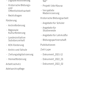
Digitale Archivierung
Tod"
Historische Bildungs-
Projekt Udo Klausa
und
Verspätete
Öffentlichkeitsarbeit
Modernisierung
Rechtsfragen
Historische Bildungsarbeit
Förderung
Angebote für Schüler
Archivförderung
Angebote für
Regionale
Studierende
Kulturförderung
Angebote für Lehrkräfte
Landesinitiative
Bildungspartnerschaft
Substanzerhalt
Publikationen
KEK-Förderung
Zeit-Lupe
Archiv und Schule
Zeitungsdigitalisierung
Dokument_2021-12
Heimatförderung
Dokument_2022_01
Dokument_2022_02
Arbeitsschutz
Adelsarchivpflege