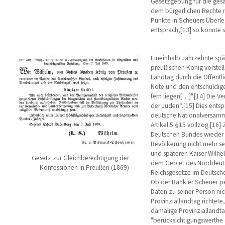
Gesetzgebung für die gesa
dem bürgerlichen Rechte n
Punkte in Scheuers Überleg
entsprach,[13] so konnte 
Eineinhalb Jahrzehnte spä
preußischen König vorstel
Landtag durch die Öffentl
Note und den entschuldige
fern liegen[…]".[14] Die V
der Juden“.[15] Dies entsp
deutsche Nationalversamml
Artikel 5 §15 vollzog.[16
Deutschen Bundes wieder a
Bevölkerung nicht mehr se
und späteren Kaiser Wilhel
Gesetz zur Gleichberechtigung der
dem Gebiet des Norddeutsc
Konfessionen in Preußen (1869)
Reichsgesetze im Deutsche
Ob der Bankier Scheuer pe
Daten zu seiner Person nich
Provinziallandtag richtete
damalige Provinziallandta
"berücksichtigungswerthe