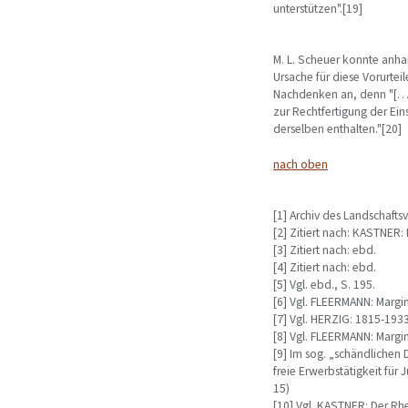
unterstützen".[19]
M. L. Scheuer konnte anhan
Ursache für diese Vorurte
Nachdenken an, denn "[…] 
zur Rechtfertigung der Ei
derselben enthalten."[20]
nach oben
[1] Archiv des Landschafts
[2] Zitiert nach: KASTNER: 
[3] Zitiert nach: ebd.
[4] Zitiert nach: ebd.
[5] Vgl. ebd., S. 195.
[6] Vgl. FLEERMANN: Margin
[7] Vgl. HERZIG: 1815-1933
[8] Vgl. FLEERMANN: Margina
[9] Im sog. „schändlichen
freie Erwerbstätigkeit für 
15)
[10] Vgl. KASTNER: Der Rhe