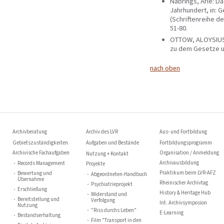
Nabrings, Arie: D
Jahrhundert, in: 
(Schriftenreihe de
51-80.
OTTOW, ALOYSIUS 
zu dem Gesetze u
nach oben
Archivberatung
Archiv des LVR
Aus- und Fortbildung
Gebietszuständigkeiten
Aufgaben und Bestände
Fortbildungsprogramm
Archivische Fachaufgaben
Organisation / Anmeldung
Nutzung + Kontakt
Archivausbildung
Records Management
Projekte
Praktikum beim LVR-AFZ
Bewertung und
Abgeordneten-Handbuch
Übernahme
Rheinischer Archivtag
Psychiatrieprojekt
Erschließung
History & Heritage Hub
Widerstand und
Bereitstellung und
Verfolgung
Int. Archivsymposion
Nutzung
"Riss durchs Leben"
E-Learning
Bestandserhaltung
Film "Transport in den