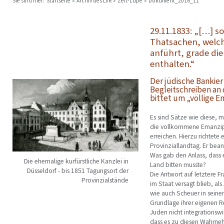
Sie sind hier:
Startseite
Archiv des LVR
Zeit-Lupe
Dokument_2016_11
29.11.1833: „[…] so
Thatsachen, welc
anführt, grade di
enthalten.“
Der jüdische Bankier
Begleitschreiben an
bittet um „völlige E
Es sind Sätze wie diese, 
die vollkommene Emanzipa
erreichen. Hierzu richtete 
Provinziallandtag. Er bea
Was gab den Anlass, dass e
Die ehemalige kurfürstliche Kanzlei in
Land bitten musste?
Düsseldorf - bis 1851 Tagungsort der
Die Antwort auf letztere F
Provinzialstände
im Staat versagt blieb, a
wie auch Scheuer in seiner
Grundlage ihrer eigenen Re
Juden nicht integrationswi
dass es zu diesen Wahrne