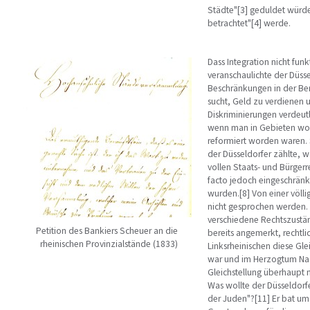
Städte"[3] geduldet würden
betrachtet"[4] werde.
Dass Integration nicht fu
veranschaulichte der Düss
Beschränkungen in der Ber
sucht, Geld zu verdienen 
Diskriminierungen verdeutl
wenn man in Gebieten wohn
reformiert worden waren.
der Düsseldorfer zählte, w
vollen Staats- und Bürgerr
facto jedoch eingeschränk
wurden.[8] Von einer völli
nicht gesprochen werden. 
verschiedene Rechtszustä
Petition des Bankiers Scheuer an die
bereits angemerkt, rechtli
rheinischen Provinzialstände (1833)
Linksrheinischen diese Gl
war und im Herzogtum Nas
Gleichstellung überhaupt n
Was wollte der Düsseldorfe
der Juden"?[11] Er bat um 