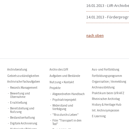
16.01.2013 - LVR-Archivb
14.01.2013 - Förderprog
nach oben
Archivberatung
Archiv des LVR
Aus- und Fortbildung
Gebietszuständigkeiten
Aufgaben und Bestände
Fortbildungsprogramm
Archivische Fachaufgaben
Organisation / Anmeldung
Nutzung + Kontakt
Archivausbildung
Records Management
Projekte
Praktikum beim LVR-AFZ
Bewertung und
Abgeordneten-Handbuch
Übernahme
Rheinischer Archivtag
Psychiatrieprojekt
Erschließung
History & Heritage Hub
Widerstand und
Bereitstellung und
Verfolgung
Int. Archivsymposion
Nutzung
"Riss durchs Leben"
E-Learning
Bestandserhaltung
Film "Transport in den
Digitale Archivierung
Tod"