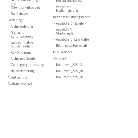
Historische Bildungs-
Projekt Udo Klausa
und
Verspätete
Öffentlichkeitsarbeit
Modernisierung
Rechtsfragen
Historische Bildungsarbeit
Förderung
Angebote für Schüler
Archivförderung
Angebote für
Regionale
Studierende
Kulturförderung
Angebote für Lehrkräfte
Landesinitiative
Bildungspartnerschaft
Substanzerhalt
Publikationen
KEK-Förderung
Zeit-Lupe
Archiv und Schule
Zeitungsdigitalisierung
Dokument_2021-12
Heimatförderung
Dokument_2022_01
Dokument_2022_02
Arbeitsschutz
Adelsarchivpflege