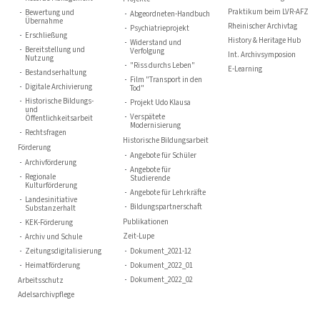
Praktikum beim LVR-AFZ
Bewertung und
Abgeordneten-Handbuch
Übernahme
Rheinischer Archivtag
Psychiatrieprojekt
Erschließung
History & Heritage Hub
Widerstand und
Bereitstellung und
Verfolgung
Int. Archivsymposion
Nutzung
"Riss durchs Leben"
E-Learning
Bestandserhaltung
Film "Transport in den
Digitale Archivierung
Tod"
Historische Bildungs-
Projekt Udo Klausa
und
Verspätete
Öffentlichkeitsarbeit
Modernisierung
Rechtsfragen
Historische Bildungsarbeit
Förderung
Angebote für Schüler
Archivförderung
Angebote für
Regionale
Studierende
Kulturförderung
Angebote für Lehrkräfte
Landesinitiative
Bildungspartnerschaft
Substanzerhalt
Publikationen
KEK-Förderung
Zeit-Lupe
Archiv und Schule
Zeitungsdigitalisierung
Dokument_2021-12
Heimatförderung
Dokument_2022_01
Dokument_2022_02
Arbeitsschutz
Adelsarchivpflege