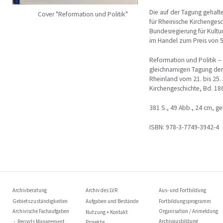
Die auf der Tagung gehalten
Cover "Reformation und Politik"
für Rheinische Kirchenges
Bundesregierung für Kultur
im Handel zum Preis von 57
Reformation und Politik – 
gleichnamigen Tagung der
Rheinland vom 21. bis 25. A
Kirchengeschichte, Bd. 186
381 S., 49 Abb., 24 cm, ge
ISBN: 978-3-7749-3942-4
Archivberatung
Archiv des LVR
Aus- und Fortbildung
Gebietszuständigkeiten
Aufgaben und Bestände
Fortbildungsprogramm
Archivische Fachaufgaben
Organisation / Anmeldung
Nutzung + Kontakt
Archivausbildung
Records Management
Projekte