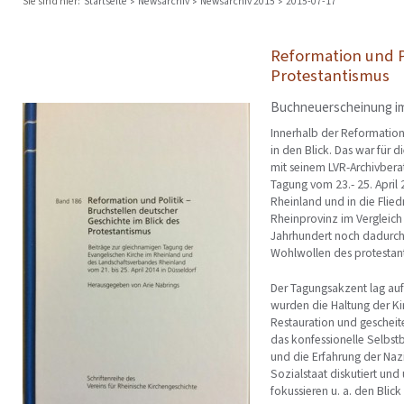
Sie sind hier:
Startseite
Newsarchiv
Newsarchiv 2015
2015-07-17
Reformation und Po
Protestantismus
Buchneuerscheinung i
Innerhalb der Reformation
in den Blick. Das war für
mit seinem LVR-Archivbera
Tagung vom 23.- 25. April
Rheinland und in die Flied
Rheinprovinz im Vergleich 
Jahrhundert noch dadurch 
Wohlwollen des protestan
Der Tagungsakzent lag auf 
wurden die Haltung der Ki
Restauration und gescheite
das konfessionelle Selbst
und die Erfahrung der Naz
Sozialstaat diskutiert und
fokussieren u. a. den Blick