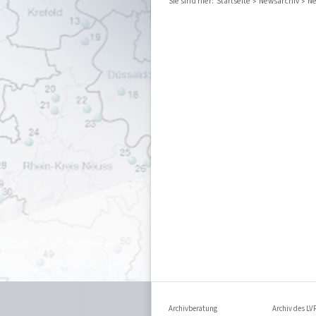
Sie sind hier:
Startseite
Newsarchiv
Ne
Archivberatung
Archiv des LV