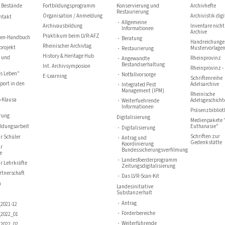
 Bestände
Fortbildungsprogramm
Konservierung und
Archivhefte
Restaurierung
Organisation / Anmeldung
Archivistik digi
ntakt
Allgemeine
Archivausbildung
Inventare nicht
Informationen
Archive
Praktikum beim LVR-AFZ
ten-Handbuch
Beratung
Handreichunge
Rheinischer Archivtag
projekt
Mustervorlage
Restaurierung
History & Heritage Hub
 und
Rheinprovinz
Angewandte
Bestandserhaltung
Int. Archivsymposion
Rheinprovinz - 
hs Leben"
Notfallvorsorge
E-Learning
Schriftenreihe
port in den
Adelsarchive
Integrated Pest
Management (IPM)
Rheinische
 Klausa
Adelsgeschicht
Weiterfuehrende
Informationen
Präsenzbiblio
rung
Digitalisierung
Medienpakete 
ildungsarbeit
Euthanasie"
Digitalisierung
Schriften zur
r Schüler
Antrag und
Gedenkstätte
Koordinierung
ür
Bundessicherungsverfilmung
e
Landesfoerderprogramm
r Lehrkräfte
Zeitungsdigitalisierung
rtnerschaft
Das LVR-Scan-Kit
n
Landesinitiative
Substanzerhalt
Antrag
2021-12
Förderbereiche
2022_01
Weiterführende
2022_02