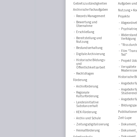
Gebietszuständigkeiten
Aufgaben und
Archivische Fachaufgaben
Nutzung + Ko
Records Management
Projekte
Bewertung und
Abgeordne
Übernahme
Psychiatrie
Erschließung
Widerstand
Bereitstellung und
Verfolgung
Nutzung
"Riss durc
Bestandserhaltung
Film "Trans
Digitale Archivierung
Tod"
Historische Bildungs-
Projekt Udo
und
Verspätete
Öffentlichkeitsarbeit
Modernisie
Rechtsfragen
Historische B
Förderung
Angebote fü
Archivförderung
Angebote f
Regionale
Studierend
Kulturförderung
Angebote fü
Landesinitiative
Bildungspa
Substanzerhalt
Publikatione
KEK-Förderung
Zeit-Lupe
Archiv und Schule
Zeitungsdigitalisierung
Dokument_
Heimatförderung
Dokument_
Dokument_
Arbeitsschutz