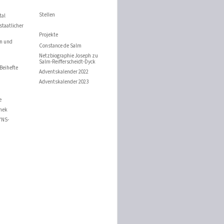
Stellen
tal
staatlicher
Projekte
n und
Constance de Salm
n
Netzbiographie Joseph zu
Salm-Reifferscheidt-Dyck
Beihefte
Adventskalender 2022
Adventskalender 2023
e
thek
"NS-