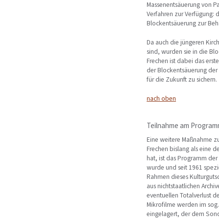
Massenentsäuerung von Pap
Verfahren zur Verfügung: 
Blockentsäuerung zur Be
Da auch die jüngeren Kir
sind, wurden sie in die 
Frechen ist dabei das erst
der Blockentsäuerung der 
für die Zukunft zu sichern.
nach oben
Teilnahme am Program
Eine weitere Maßnahme zur
Frechen bislang als eine
hat, ist das Programm der
wurde und seit 1961 spezie
Rahmen dieses Kulturguts
aus nichtstaatlichen Arch
eventuellen Totalverlust d
Mikrofilme werden im sog.
eingelagert, der dem Sond