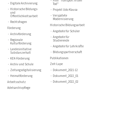
Film "Transport in den
Digitale Archivierung
Tod"
Historische Bildungs-
Projekt Udo Klausa
und
Verspätete
Öffentlichkeitsarbeit
Modernisierung
Rechtsfragen
Historische Bildungsarbeit
Förderung
Angebote für Schüler
Archivförderung
Angebote für
Regionale
Studierende
Kulturförderung
Angebote für Lehrkräfte
Landesinitiative
Bildungspartnerschaft
Substanzerhalt
Publikationen
KEK-Förderung
Zeit-Lupe
Archiv und Schule
Zeitungsdigitalisierung
Dokument_2021-12
Heimatförderung
Dokument_2022_01
Dokument_2022_02
Arbeitsschutz
Adelsarchivpflege