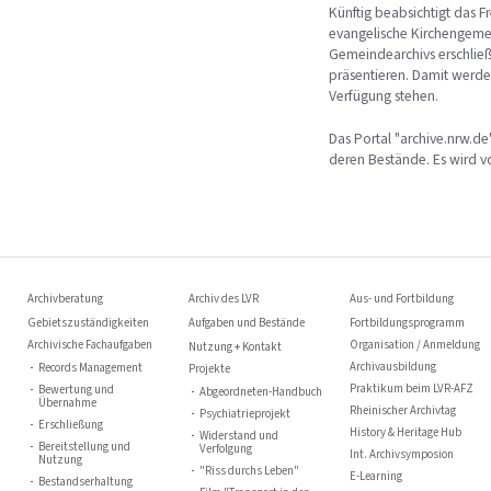
Künftig beabsichtigt das F
evangelische Kirchengemein
Gemeindearchivs erschließ
präsentieren. Damit werde
Verfügung stehen.
Das Portal "archive.nrw.de
deren Bestände. Es wird v
Archivberatung
Archiv des LVR
Aus- und Fortbildung
Gebietszuständigkeiten
Aufgaben und Bestände
Fortbildungsprogramm
Archivische Fachaufgaben
Organisation / Anmeldung
Nutzung + Kontakt
Archivausbildung
Records Management
Projekte
Praktikum beim LVR-AFZ
Bewertung und
Abgeordneten-Handbuch
Übernahme
Rheinischer Archivtag
Psychiatrieprojekt
Erschließung
History & Heritage Hub
Widerstand und
Bereitstellung und
Verfolgung
Int. Archivsymposion
Nutzung
"Riss durchs Leben"
E-Learning
Bestandserhaltung