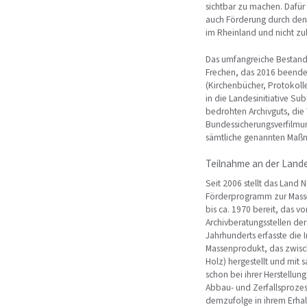
sichtbar zu machen. Dafür 
auch Förderung durch den 
im Rheinland und nicht zu
Das umfangreiche Bestand
Frechen, das 2016 beendet
(Kirchenbücher, Protokol
in die Landesinitiative S
bedrohten Archivguts, di
Bundessicherungsverfilmun
sämtliche genannten Maßn
Teilnahme an der Lande
Seit 2006 stellt das Land 
Förderprogramm zur Masse
bis ca. 1970 bereit, das 
Archivberatungsstellen der
Jahrhunderts erfasste die 
Massenprodukt, das zwisch
Holz) hergestellt und mit 
schon bei ihrer Herstellun
Abbau- und Zerfallsprozes
demzufolge in ihrem Erhal