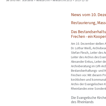
Sie sind hier:
Startseite
Newsarchiv
Newsarchiv 2015
2015-12-10
News vom 10. Dez
Restaurierung, Mass
Das Bestandserhalt
Frechen - ein Koope
Am 10. Dezember stellen A
Dr. Lothar Weiß, Archivbe
Stefan Flesch, Leiter des 
Leiter des Archivs des Ev
Alexander Entius, Leiter de
Archivberatung im LVR-Arc
Bestandserhaltungs- und 
Frechen vor. Mit diesem P
kirchlichen und kommunal
Archiv der Evangelischen
Rheinlandes eine Sonderst
Die Evangelische Kirch
des Rheinlands